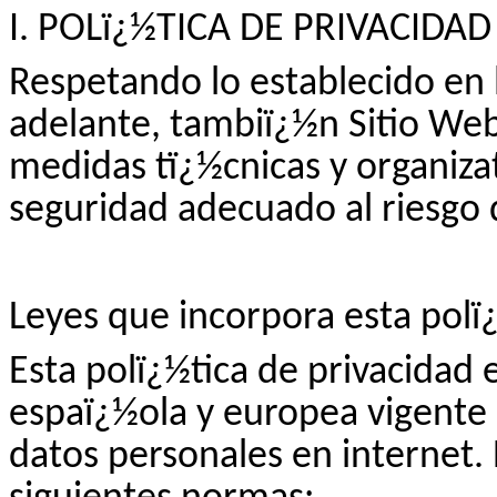
I. POLï¿½TICA DE PRIVACIDA
Respetando lo establecido en l
adelante, tambiï¿½n Sitio We
medidas tï¿½cnicas y organizat
seguridad adecuado al riesgo 
Leyes que incorpora esta polï
Esta polï¿½tica de privacidad 
espaï¿½ola y europea vigente
datos personales en internet. 