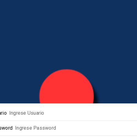
rio
sword